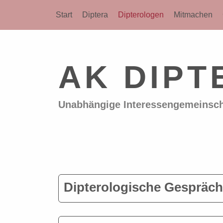
Start
Diptera
Dipterologen
Mitmachen
AK DIPT
Unabhängige Interessengemeinscha
Dipterologische Gespräc